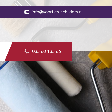
info@voortjes-schilders.nl
035 60 135 66