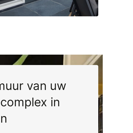
muur van uw
complex in
en