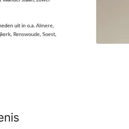
eden uit in o.a.
Almere
,
jkerk
,
Renswoude
,
Soest
,
enis