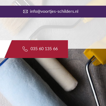
info@voortjes-schilders.nl
035 60 135 66