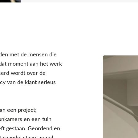
uden met de mensen die
 dat moment aan het werk
eerd wordt over de
 van de klant serieus
van een project;
onkamers en een tuin
eft gestaan. Geordend en
 vaandel staan, zowel